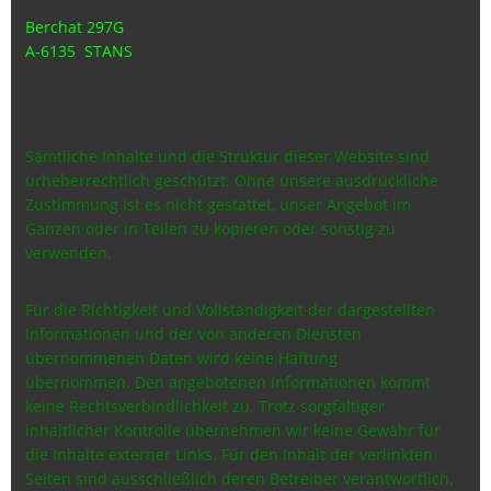
Berchat 297G
A-6135 STANS
Sämtliche Inhalte und die Struktur dieser Website sind
urheberrechtlich geschützt. Ohne unsere ausdrückliche
Zustimmung ist es nicht gestattet, unser Angebot im
Ganzen oder in Teilen zu kopieren oder sonstig zu
verwenden.
Für die Richtigkeit und Vollständigkeit der dargestellten
Informationen und der von anderen Diensten
übernommenen Daten wird keine Haftung
übernommen.
Den angebotenen Informationen kommt
keine Rechtsverbindlichkeit zu.
Trotz sorgfältiger
inhaltlicher Kontrolle übernehmen wir keine Gewähr für
die Inhalte externer Links. Für den Inhalt der verlinkten
Seiten sind ausschließlich deren Betreiber verantwortlich.