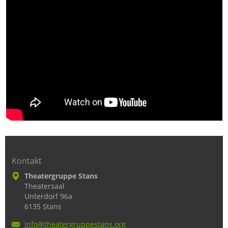
Kontakt
Theatergruppe Stans
Theatersaal
Unterdorf 96a
6135 Stans
info@the
atergrup
pestans.
org