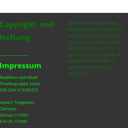
Copyright und
Sämtliche Inhalte und die
Struktur dieser Website sind
Haftung
urheberrechtlich geschützt.
Ohne unsere ausdrückliche
Zustimmung ist es nicht
_________________
gestattet, unser Angebot im
Ganzen oder in Teilen zu
Impressum
kopieren oder sonstig zu
verwenden.
Redaktion und Inhalt:
Theatergruppe Stans
ZVR-Zahl 673396575
Hubert Troppmair
Obmann
Dornau 5 TOP2
A-6135 STANS
--------------------------------