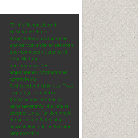
Für die Richtigkeit und
Vollständigkeit der
dargestellten Informationen
und der von anderen Diensten
übernommenen Daten wird
keine Haftung
übernommen.
Den
angebotenen Informationen
kommt keine
Rechtsverbindlichkeit zu.
Trotz
sorgfältiger inhaltlicher
Kontrolle übernehmen wir
keine Gewähr für die Inhalte
externer Links. Für den Inhalt
der verlinkten Seiten sind
ausschließlich deren Betreiber
verantwortlich.