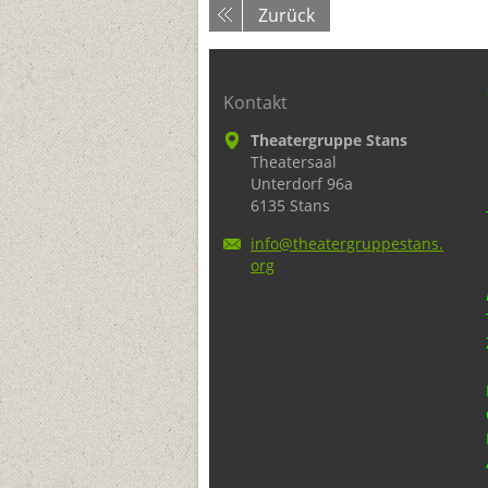
Zurück
Kontakt
Theatergruppe Stans
Theatersaal
Unterdorf 96a
6135 Stans
info@the
atergrup
pestans.
org