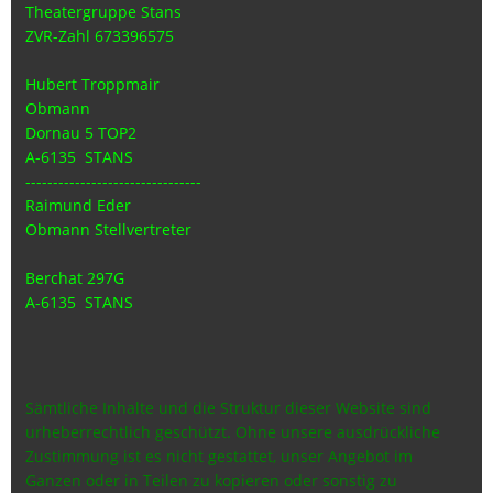
Theatergruppe Stans
ZVR-Zahl 673396575
Hubert Troppmair
Obmann
Dornau 5 TOP2
A-6135 STANS
--------------------------------
Raimund Eder
Obmann Stellvertreter
Berchat 297G
A-6135 STANS
Sämtliche Inhalte und die Struktur dieser Website sind
urheberrechtlich geschützt. Ohne unsere ausdrückliche
Zustimmung ist es nicht gestattet, unser Angebot im
Ganzen oder in Teilen zu kopieren oder sonstig zu