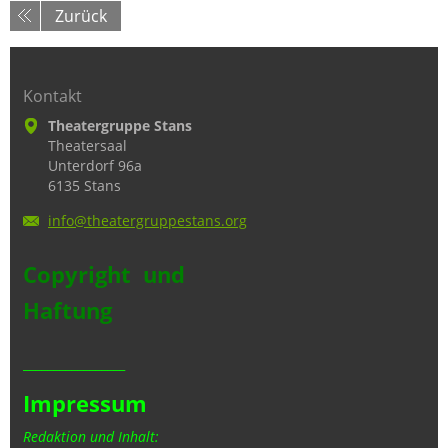
Zurück
Kontakt
Theatergruppe Stans
Theatersaal
Unterdorf 96a
6135 Stans
info@the
atergrup
pestans.
org
Copyright und
Haftung
_________________
Impressum
Redaktion und Inhalt: