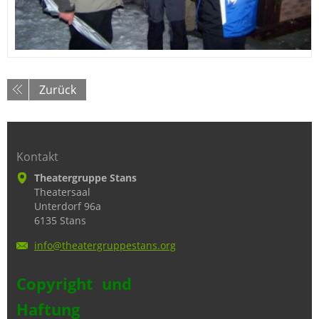
Zurück
Kontakt
Theatergruppe Stans
Theatersaal
Unterdorf 96a
6135 Stans
info@the
atergrup
pestans.
org
Copyright und
Haftung