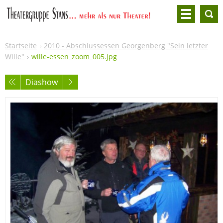
Startseite
2010 - Abschlussessen Georgenberg "Sein letzter
Wille"
wille-essen_zoom_005.jpg
Diashow