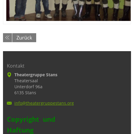
Zurück
Kontakt
Theatergruppe Stans
Theatersaal
Unterdorf 96a
6135 Stans
info@the
atergrup
pestans.
org
Copyright und
Haftung