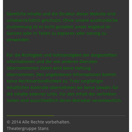
Sämtliche Inhalte und die Struktur dieser Website sind
urheberrechtlich geschützt. Ohne unsere ausdrückliche
Zustimmung ist es nicht gestattet, unser Angebot im
Ganzen oder in Teilen zu kopieren oder sonstig zu
verwenden.
Für die Richtigkeit und Vollständigkeit der dargestellten
Informationen und der von anderen Diensten
übernommenen Daten wird keine Haftung
übernommen.
Den angebotenen Informationen kommt
keine Rechtsverbindlichkeit zu.
Trotz sorgfältiger
inhaltlicher Kontrolle übernehmen wir keine Gewähr für
die Inhalte externer Links. Für den Inhalt der verlinkten
Seiten sind ausschließlich deren Betreiber verantwortlich.
© 2014 Alle Rechte vorbehalten.
Theatergruppe Stans