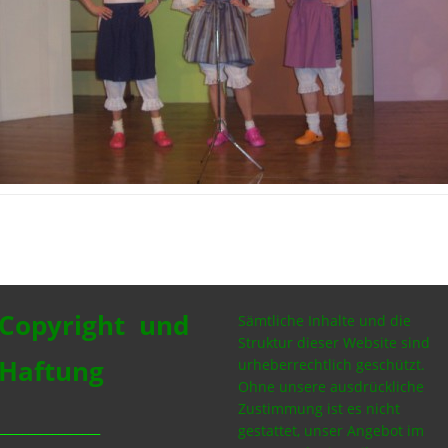
Copyright und
Sämtliche Inhalte und die
Struktur dieser Website sind
Haftung
urheberrechtlich geschützt.
Ohne unsere ausdrückliche
Zustimmung ist es nicht
_________________
gestattet, unser Angebot im