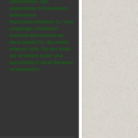
übernommen.
Den
angebotenen Informationen
kommt keine
Rechtsverbindlichkeit zu.
Trotz
sorgfältiger inhaltlicher
Kontrolle übernehmen wir
keine Gewähr für die Inhalte
externer Links. Für den Inhalt
der verlinkten Seiten sind
ausschließlich deren Betreiber
verantwortlich.