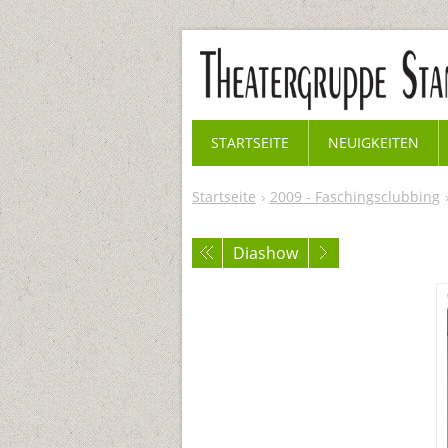
STARTSEITE
NEUIGKEITEN
Startseite
2009 - Faschingsclubbing
Diashow