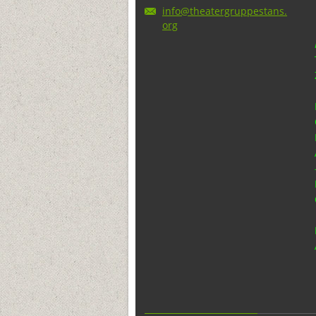
info@the
atergrup
pestans.
org