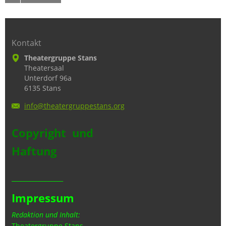
Kontakt
Theatergruppe Stans
Theatersaal
Unterdorf 96a
6135 Stans
info@the
atergrup
pestans.
org
Copyright und
Haftung
_________________
Impressum
Redaktion und Inhalt:
Theatergruppe Stans