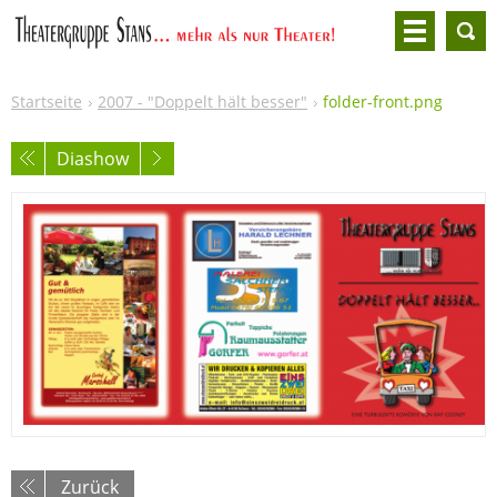
Startseite
2007 - "Doppelt hält besser"
folder-front.png
Diashow
Zurück