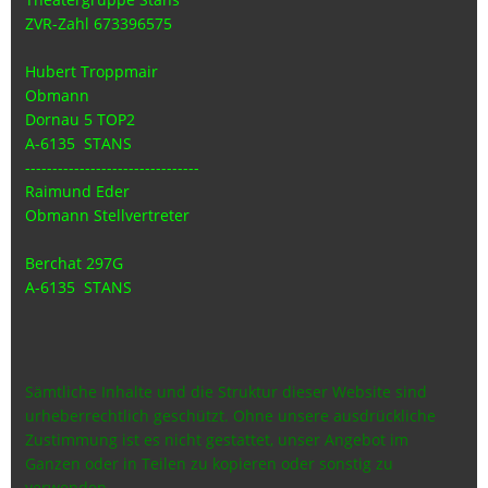
ZVR-Zahl 673396575
Hubert Troppmair
Obmann
Dornau 5 TOP2
A-6135 STANS
--------------------------------
Raimund Eder
Obmann Stellvertreter
Berchat 297G
A-6135 STANS
Sämtliche Inhalte und die Struktur dieser Website sind
urheberrechtlich geschützt. Ohne unsere ausdrückliche
Zustimmung ist es nicht gestattet, unser Angebot im
Ganzen oder in Teilen zu kopieren oder sonstig zu
verwenden.