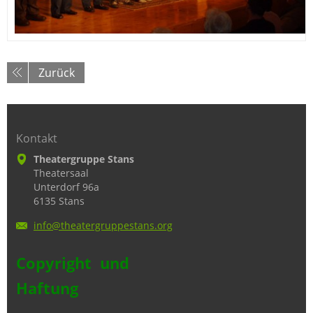
Zurück
Kontakt
Theatergruppe Stans
Theatersaal
Unterdorf 96a
6135 Stans
info@the
atergrup
pestans.
org
Copyright und
Haftung