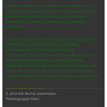
Sämtliche Inhalte und die Struktur dieser Website sind
urheberrechtlich geschützt. Ohne unsere ausdrückliche
Zustimmung ist es nicht gestattet, unser Angebot im
Ganzen oder in Teilen zu kopieren oder sonstig zu
verwenden.
Für die Richtigkeit und Vollständigkeit der dargestellten
Informationen und der von anderen Diensten
übernommenen Daten wird keine Haftung
übernommen.
Den angebotenen Informationen kommt
keine Rechtsverbindlichkeit zu.
Trotz sorgfältiger
inhaltlicher Kontrolle übernehmen wir keine Gewähr für
die Inhalte externer Links. Für den Inhalt der verlinkten
Seiten sind ausschließlich deren Betreiber verantwortlich.
© 2014 Alle Rechte vorbehalten.
Theatergruppe Stans