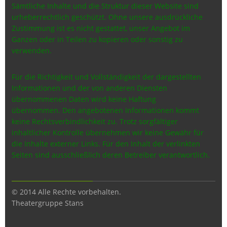
Sämtliche Inhalte und die Struktur dieser Website sind
urheberrechtlich geschützt. Ohne unsere ausdrückliche
Zustimmung ist es nicht gestattet, unser Angebot im
Ganzen oder in Teilen zu kopieren oder sonstig zu
verwenden.
Für die Richtigkeit und Vollständigkeit der dargestellten
Informationen und der von anderen Diensten
übernommenen Daten wird keine Haftung
übernommen.
Den angebotenen Informationen kommt
keine Rechtsverbindlichkeit zu.
Trotz sorgfältiger
inhaltlicher Kontrolle übernehmen wir keine Gewähr für
die Inhalte externer Links. Für den Inhalt der verlinkten
Seiten sind ausschließlich deren Betreiber verantwortlich.
© 2014 Alle Rechte vorbehalten.
Theatergruppe Stans