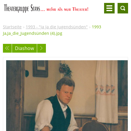
Startseite
1993 - "Ja Ja die Jugendsünden"
1993
Ja,Ja_die_Jugendsünden (4).jpg
Diashow