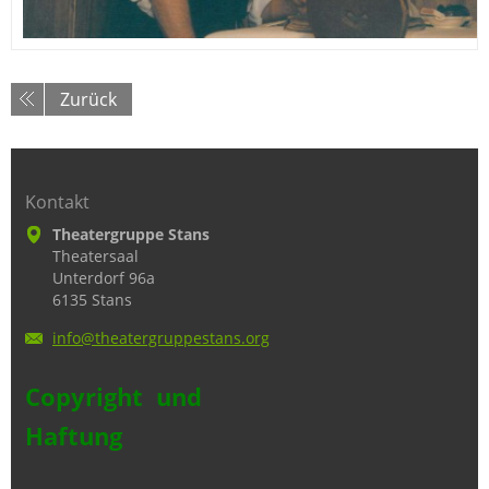
Zurück
Kontakt
Theatergruppe Stans
Theatersaal
Unterdorf 96a
6135 Stans
info@the
atergrup
pestans.
org
Copyright und
Haftung